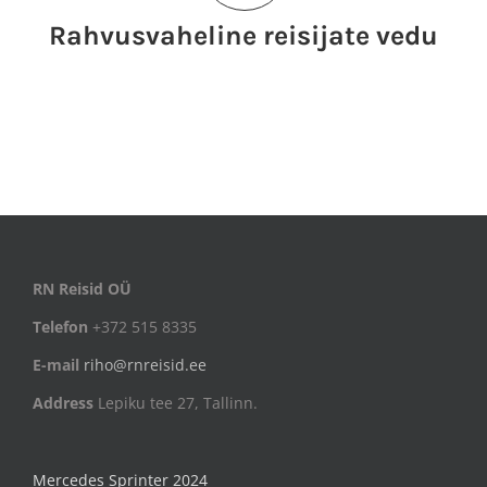
Rahvusvaheline reisijate vedu
RN Reisid OÜ
Telefon
+372 515 8335
E-mail
riho@rnreisid.ee
Address
Lepiku tee 27, Tallinn.
Mercedes Sprinter 2024