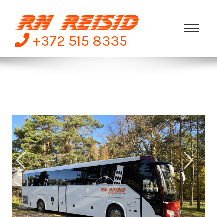
Skip
to
content
+372 515 8335